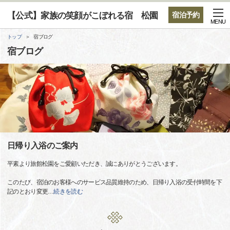
【公式】家族の笑顔がこぼれる宿 松園
宿泊予約
MENU
トップ
宿ブログ
宿ブログ
日帰り入浴のご案内
平素より旅館松園をご愛顧いただき、誠にありがとうございます。
このたび、宿泊のお客様へのサービス品質維持のため、日帰り入浴の受付時間を下
記のとおり変更
…
続きを読む