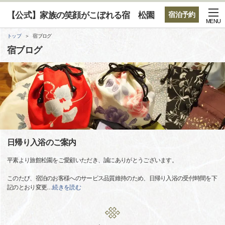
【公式】家族の笑顔がこぼれる宿 松園
宿泊予約
MENU
トップ
宿ブログ
宿ブログ
日帰り入浴のご案内
平素より旅館松園をご愛顧いただき、誠にありがとうございます。
このたび、宿泊のお客様へのサービス品質維持のため、日帰り入浴の受付時間を下
記のとおり変更
…
続きを読む