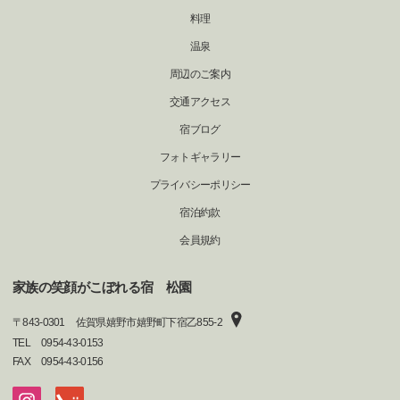
料理
温泉
周辺のご案内
交通アクセス
宿ブログ
フォトギャラリー
プライバシーポリシー
宿泊約款
会員規約
家族の笑顔がこぼれる宿 松園
〒
843-0301
佐賀県嬉野市嬉野町下宿乙855-2
TEL
0954-43-0153
FAX
0954-43-0156