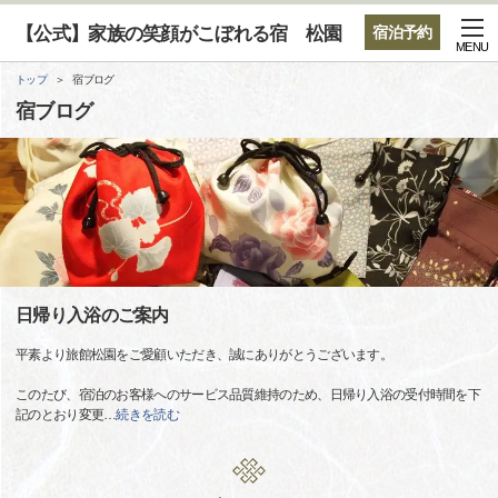
【公式】家族の笑顔がこぼれる宿 松園
宿泊予約
MENU
トップ
宿ブログ
宿ブログ
日帰り入浴のご案内
平素より旅館松園をご愛顧いただき、誠にありがとうございます。
このたび、宿泊のお客様へのサービス品質維持のため、日帰り入浴の受付時間を下
記のとおり変更
…
続きを読む