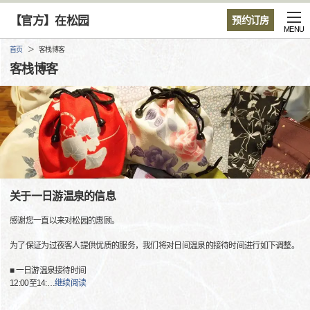
【官方】在松园
预约订房
MENU
首页
客栈博客
客栈博客
关于一日游温泉的信息
感谢您一直以来对松园的惠顾。
为了保证为过夜客人提供优质的服务，我们将对日间温泉的接待时间进行如下调整。
■ 一日游温泉接待时间
12:00至14:
…
继续阅读