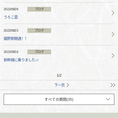
2022/09/28
ブログ
うろこ雲
2022/09/23
ブログ
嬉野駅開通！！
2022/09/18
ブログ
新幹線に乗りました♪♪
1
/
2
下一页