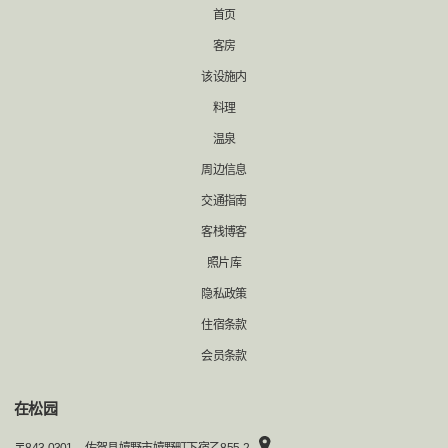
首页
客房
该设施内
料理
温泉
周边信息
交通指南
客栈博客
照片库
隐私政策
住宿条款
会员条款
在松园
〒
843-0301
佐贺县嬉野市嬉野町下宿乙855-2