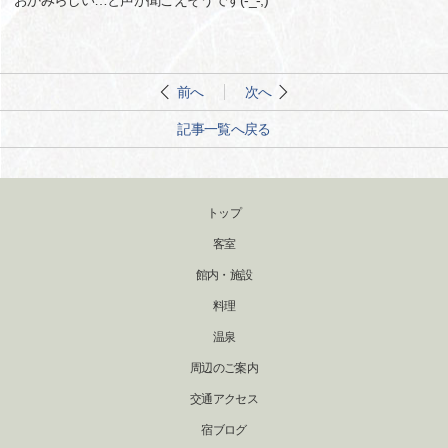
おかみらしい…と声が聞こえそうです(-_-;)
前へ
次へ
記事一覧へ戻る
トップ
客室
館内・施設
料理
温泉
周辺のご案内
交通アクセス
宿ブログ