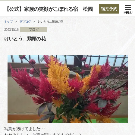
【公式】家族の笑顔がこぼれる宿 松園
宿泊予約
MENU
トップ
宿ブログ
けいとう…鶏頭の花
ブログ
2023/10/16
けいとう…鶏頭の花
写真が抜けてました〰️