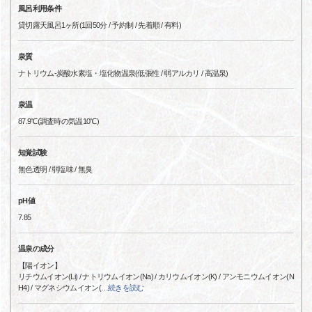
風呂利用条件
貸切露天風呂1ヶ所(1回50分 / 予約制 / 先着順 / 有料)
泉質
ナトリウム-炭酸水素塩・塩化物温泉(低張性 / 弱アルカリ / 高温泉)
泉温
87.9℃(調査時の気温10℃)
知覚試験
無色透明 / 弱塩味 / 無臭
pH値
7.85
温泉の成分
【陽イオン】
リチウムイオン(Li) / ナトリウムイオン(Na) / カリウムイオン(K) / アンモニウムイオン(N
H4) / マグネシウムイオン(
…
続きを読む