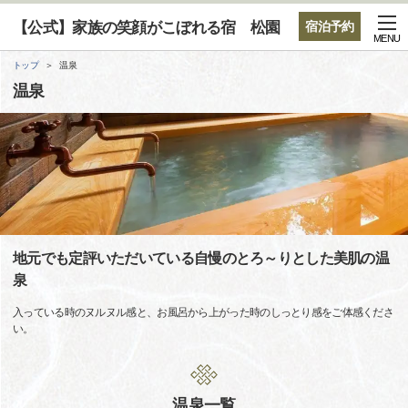
【公式】家族の笑顔がこぼれる宿 松園
宿泊予約
MENU
トップ
温泉
温泉
地元でも定評いただいている自慢のとろ～りとした美肌の温
泉
入っている時のヌルヌル感と、お風呂から上がった時のしっとり感をご体感くださ
い。
温泉一覧