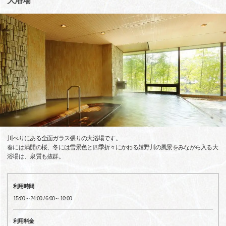
大浴場
川べりにある全面ガラス張りの大浴場です。
春には満開の桜、冬には雪景色と四季折々にかわる嬉野川の風景をみながら入る大
浴場は、泉質も抜群。
利用時間
15:00～24:00 / 6:00～10:00
利用料金