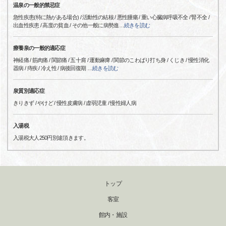
温泉の一般的禁忌症
急性疾患(特に熱がある場合) / 活動性の結核 / 悪性腫瘍 / 重い心臓病呼吸不全 / 腎不全 /
出血性疾患 / 高度の貧血 / その他一般に病勢進
…
続きを読む
療養泉の一般的適応症
神経痛 / 筋肉痛 / 関節痛 / 五十肩 / 運動麻痺 / 関節のこわばり打ち身 / くじき / 慢性消化
器病 / 痔疾 / 冷え性 / 病後回復期
…
続きを読む
泉質別適応症
きりきず / やけど / 慢性皮膚病 / 虚弱児童 / 慢性婦人病
入湯税
入湯税大人250円別途頂きます。
トップ
客室
館内・施設