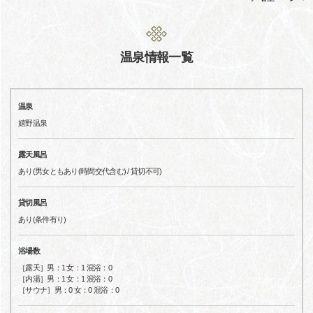
温泉情報一覧
温泉
嬉野温泉
露天風呂
あり(男女ともあり(時間交代含む) / 貸切不可)
貸切風呂
あり(条件有り)
浴場数
［露天］男：1 女：1 混浴：0
［内湯］男：1 女：1 混浴：0
［サウナ］男：0 女：0 混浴：0