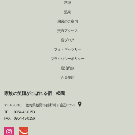
料理
温泉
周辺のご案内
交通アクセス
宿ブログ
フォトギャラリー
プライバシーポリシー
宿泊約款
会員規約
家族の笑顔がこぼれる宿 松園
〒
843-0301
佐賀県嬉野市嬉野町下宿乙855-2
TEL
0954-43-0153
FAX
0954-43-0156